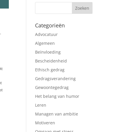
Categorieën
,
Advocatuur
Algemeen
Beïnvloeding
Bescheidenheid
it
Ethisch gedrag
Gedragsverandering
et
Gewoontegedrag
et
Het belang van humor
Leren
Managen van ambitie
Motiveren
Omgaan met stress