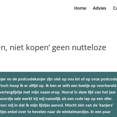
Home
Advies
C
en, niet kopen’ geen nutteloze
njer en de postcodekanjer zijn niet op ons lot of op onze postcod
 toch hoop ik er altijd op. Ik ben er zelfs een beetje op voorbereid
rlanglijstje met mijn naam erop. Vooral in deze tijd van het jaar
 woordje
sale
werkt bij mij namelijk als een rode lap op een stier.
r mij in dat ik mijn lijstjes aanvul. Mocht één van de ‘kanjers’
ijstjes enkel over te hevelen naar de winkelmandjes. In een paar