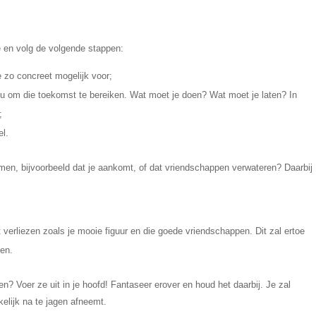
 en volg de volgende stappen:
e zo concreet mogelijk voor;
t nu om die toekomst te bereiken. Wat moet je doen? Wat moet je laten? In
;
el.
rkomen, bijvoorbeeld dat je aankomt, of dat vriendschappen verwateren? Daarbij
 verliezen zoals je mooie figuur en die goede vriendschappen. Dit zal ertoe
den.
ren? Voer ze uit in je hoofd! Fantaseer erover en houd het daarbij. Je zal
elijk na te jagen afneemt.