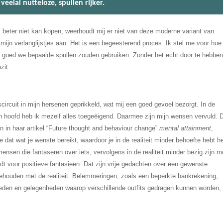
 veelal nutteloze, spullen rijker.
jk beter niet kan kopen, weerhoudt mij er niet van deze moderne variant van
 mijn verlanglijstjes aan. Het is een begeesterend proces. Ik stel me voor hoe
oe goed we bepaalde spullen zouden gebruiken. Zonder het echt door te hebben
zit.
ircuit in mijn hersenen geprikkeld, wat mij een goed gevoel bezorgt. In de
ijn hoofd heb ik mezelf alles toegeëigend. Daarmee zijn mijn wensen vervuld. D
n in haar artikel “Future thought and behaviour change”
mental attainment
,
dat wat je wenste bereikt, waardoor je in de realiteit minder behoefte hebt h
nsen die fantaseren over iets, vervolgens in de realiteit minder bezig zijn m
dt voor positieve fantasieën. Dat zijn vrije gedachten over een gewenste
gehouden met de realiteit. Belemmeringen, zoals een beperkte bankrekening,
heden en gelegenheden waarop verschillende outfits gedragen kunnen worden,