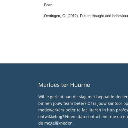
Bron
Oettingen, G. (2012). Future thought and behavio
Marloes ter Huurne
Wil je gericht aan de slag met bepaalde doel
binnen jouw team beter? Of is jouw kantoor o
medewerkers beter te faciliteren in hun profes
ontwikkeling? Neem dan contact met me op en 
de mogelijkheden.