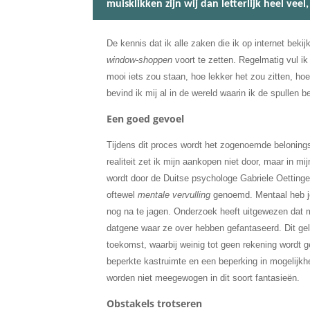
muisklikken zijn wij dan letterlijk heel veel,
De kennis dat ik alle zaken die ik op internet beki
window-shoppen
voort te zetten. Regelmatig vul ik
mooi iets zou staan, hoe lekker het zou zitten, h
bevind ik mij al in de wereld waarin ik de spullen be
Een goed gevoel
Tijdens dit proces wordt het zogenoemde beloningsc
realiteit zet ik mijn aankopen niet door, maar in m
wordt door de Duitse psychologe Gabriele Oettinge
oftewel
mentale vervulling
genoemd. Mentaal heb je 
nog na te jagen. Onderzoek heeft uitgewezen dat me
datgene waar ze over hebben gefantaseerd. Dit gel
toekomst, waarbij weinig tot geen rekening wordt 
beperkte kastruimte en een beperking in mogelijk
worden niet meegewogen in dit soort fantasieën.
Obstakels trotseren