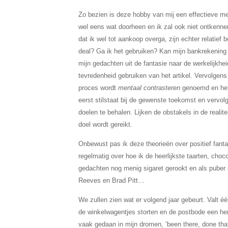
Zo bezien is deze hobby van mij een effectieve met
wel eens wat doorheen en ik zal ook niet ontkenn
dat ik wel tot aankoop overga, zijn echter relatief 
deal? Ga ik het gebruiken? Kan mijn bankrekenin
mijn gedachten uit de fantasie naar de werkelijkhei
tevredenheid gebruiken van het artikel. Vervolgens 
proces wordt
mentaal contrasteren
genoemd en het b
eerst stilstaat bij de gewenste toekomst en vervolg
doelen te behalen. Lijken de obstakels in de realite
doel wordt gereikt.
Onbewust pas ik deze theorieën over positief fanta
regelmatig over hoe ik de heerlijkste taarten, choc
gedachten nog menig sigaret gerookt en als puber 
Reeves en Brad Pitt…
We zullen zien wat er volgend jaar gebeurt. Valt één
de winkelwagentjes storten en de postbode een hern
vaak gedaan in mijn dromen, ‘been there, done that