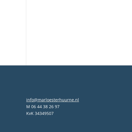
info@marloesterhuurne.nl
M 06 44 38 26 97
KvK 34349507