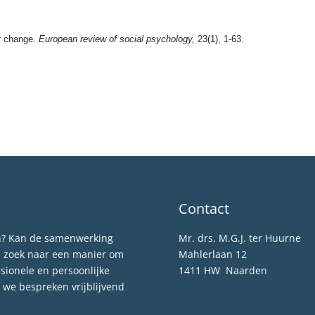
ur change.
European review of social psychology,
23(1), 1-63.
Contact
en? Kan de samenwerking
Mr. drs. M.G.J. ter Huurne
p zoek naar een manier om
Mahlerlaan 12
sionele en persoonlijke
1411 HW Naarden
we bespreken vrijblijvend