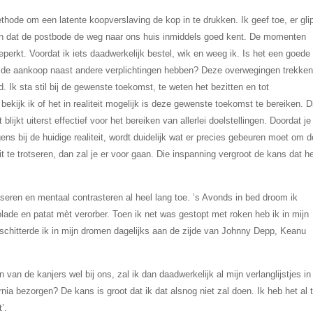
hode om een latente koopverslaving de kop in te drukken. Ik geef toe, er gli
en dat de postbode de weg naar ons huis inmiddels goed kent. De momenten
beperkt. Voordat ik iets daadwerkelijk bestel, wik en weeg ik. Is het een goede
g de aankoop naast andere verplichtingen hebben? Deze overwegingen trekke
d. Ik sta stil bij de gewenste toekomst, te weten het bezitten en tot
bekijk ik of het in realiteit mogelijk is deze gewenste toekomst te bereiken. D
lijkt uiterst effectief voor het bereiken van allerlei doelstellingen. Doordat je
ens bij de huidige realiteit, wordt duidelijk wat er precies gebeuren moet om d
it te trotseren, dan zal je er voor gaan. Die inspanning vergroot de kans dat h
seren en mentaal contrasteren al heel lang toe. ’s Avonds in bed droom ik
olade en patat mèt verorber. Toen ik net was gestopt met roken heb ik in mijn
schitterde ik in mijn dromen dagelijks aan de zijde van Johnny Depp, Keanu
 van de kanjers wel bij ons, zal ik dan daadwerkelijk al mijn verlanglijstjes in
ia bezorgen? De kans is groot dat ik dat alsnog niet zal doen. Ik heb het al 
’.