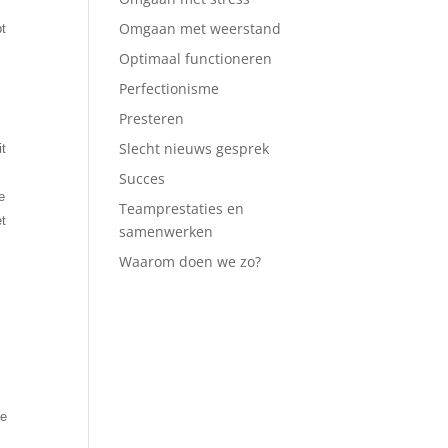
Omgaan met weerstand
pt
Optimaal functioneren
Perfectionisme
n
Presteren
Slecht nieuws gesprek
it
Succes
e
Teamprestaties en
et
samenwerken
Waarom doen we zo?
te