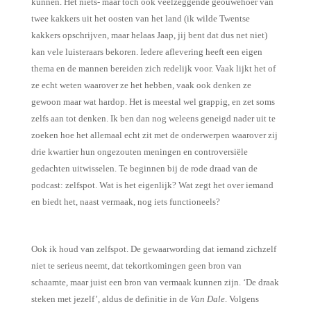
kunnen. Het niets- maar toch ook veelzeggende geouwehoer van
twee kakkers uit het oosten van het land (ik wilde Twentse
kakkers opschrijven, maar helaas Jaap, jij bent dat dus net niet)
kan vele luisteraars bekoren. Iedere aflevering heeft een eigen
thema en de mannen bereiden zich redelijk voor. Vaak lijkt het of
ze echt weten waarover ze het hebben, vaak ook denken ze
gewoon maar wat hardop. Het is meestal wel grappig, en zet soms
zelfs aan tot denken. Ik ben dan nog weleens geneigd nader uit te
zoeken hoe het allemaal echt zit met de onderwerpen waarover zij
drie kwartier hun ongezouten meningen en controversiële
gedachten uitwisselen. Te beginnen bij de rode draad van de
podcast: zelfspot. Wat is het eigenlijk? Wat zegt het over iemand
en biedt het, naast vermaak, nog iets functioneels?
Ook ik houd van zelfspot. De gewaarwording dat iemand zichzelf
niet te serieus neemt, dat tekortkomingen geen bron van
schaamte, maar juist een bron van vermaak kunnen zijn. ‘De draak
steken met jezelf’, aldus de definitie in de
Van Dale
. Volgens