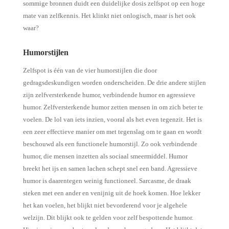
sommige bronnen duidt een duidelijke dosis zelfspot op een hoge
mate van zelfkennis. Het klinkt niet onlogisch, maar is het ook
waar?
Humorstijl
en
Zelfspot is één van de vier humorstijlen die door
gedragsdeskundigen worden onderscheiden. De drie andere stijlen
zijn zelfversterkende humor, verbindende humor en agressieve
humor. Zelfversterkende humor zetten mensen in om zich beter te
voelen. De lol van iets inzien, vooral als het even tegenzit. Het is
een zeer effectieve manier om met tegenslag om te gaan en wordt
beschouwd als een functionele humorstijl. Zo ook verbindende
humor, die mensen inzetten als sociaal smeermiddel. Humor
breekt het ijs en samen lachen schept snel een band. Agressieve
humor is daarentegen weinig functioneel. Sarcasme, de draak
steken met een ander en venijnig uit de hoek komen. Hoe lekker
het kan voelen, het blijkt niet bevorderend voor je algehele
welzijn. Dit blijkt ook te gelden voor zelf bespottende humor.