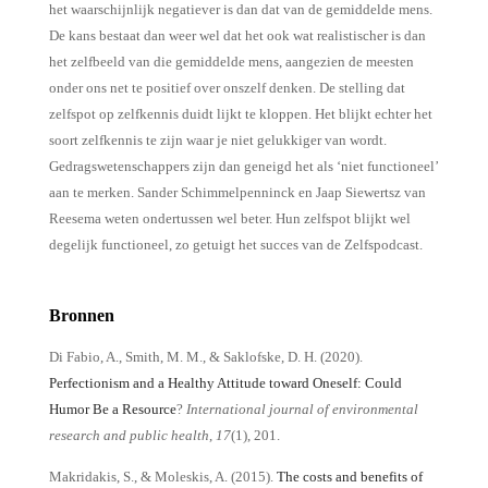
het waarschijnlijk negatiever is dan dat van de gemiddelde mens.
De kans bestaat dan weer wel dat het ook wat realistischer is dan
het zelfbeeld van die gemiddelde mens, aangezien de meesten
onder ons net te positief over onszelf denken. De stelling dat
zelfspot op zelfkennis duidt lijkt te kloppen. Het blijkt echter het
soort zelfkennis te zijn waar je niet gelukkiger van wordt.
Gedragswetenschappers zijn dan geneigd het als ‘niet functioneel’
aan te merken. Sander Schimmelpenninck en Jaap Siewertsz van
Reesema weten ondertussen wel beter. Hun zelfspot blijkt wel
degelijk functioneel, zo getuigt het succes van de Zelfspodcast.
Bronnen
Di Fabio, A., Smith, M. M., & Saklofske, D. H. (2020).
Perfectionism and a Healthy Attitude toward Oneself: Could
Humor Be a Resource
?
International journal of environmental
research and public health
,
17
(1), 201.
Makridakis, S., & Moleskis, A. (2015).
The costs and benefits of