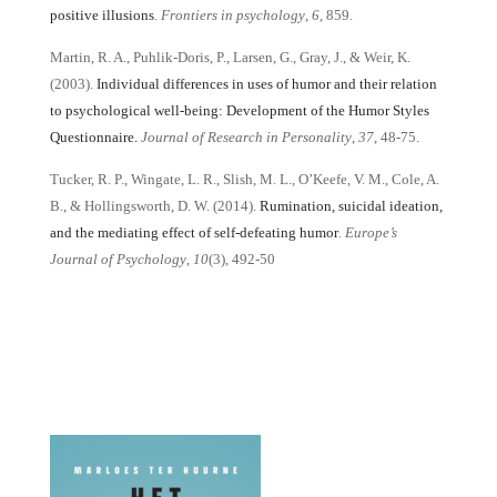
positive illusions
.
Frontiers in psychology
,
6
, 859.
Martin, R. A., Puhlik-Doris, P., Larsen, G., Gray, J., & Weir, K.
(2003).
Individual differences in uses of humor and their relation
to psychological well-being: Development of the Humor Styles
Questionnaire.
Journal of Research in Personality
,
37
, 48-75.
Tucker, R. P., Wingate, L. R., Slish, M. L., O’Keefe, V. M., Cole, A.
B., & Hollingsworth, D. W. (2014).
Rumination, suicidal ideation,
and the mediating effect of self-defeating humor
.
Europe’s
Journal of Psychology
,
10
(3), 492-50