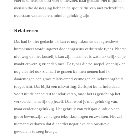
Hier is serieus, en best veel onderzoek naar gedaan. Het blijkt dat
mensen die de neiging hebben de spot te drijven met zichzelf ten
overstaan van anderen, minder gelukkig zijn.
Relativeren
Dat had ik niet gedacht. Ik kan er nog inkomen dat agressieve
humor meer wordt ingezet door enigszins verbitterde types. Neemt
niet weg dat het kostelijk kan zijn, maar het is wat makkelijk en je
maakt er weinig vrienden mee. De types die zo soepel, openlijk en
nog creatief ook zichzelf te grazen kunnen nemen had ik
daarentegen een groot relativerend vermogen en lichtzinnigheid
toegedicht. Dat blijkt een misvatting. Zelfspot komt inderdaad
voort uit de capaciteit tot relativeren, maar het is gericht op het
verkeerde, namelijk op jezelf. Daar word je niet gelukkig van,
maar eerder ongelukkig. Het gebruik van zelfspot duidt op een
groot bewustzijn van eigen tekortkomingen en zwakten. Het zal
niemand verbazen dat dit eerder negatieve dan positieve
gevoelens teweeg brengt.